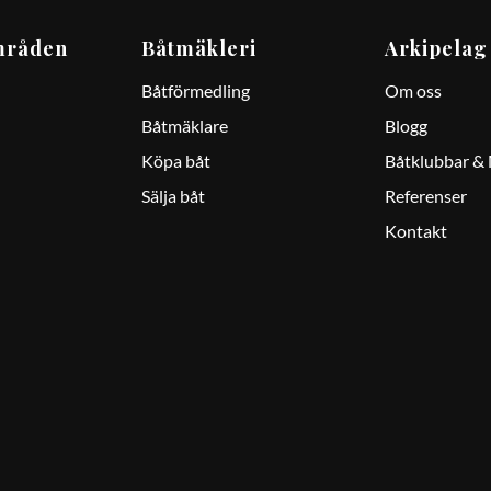
mråden
Båtmäkleri
Arkipelag
Båtförmedling
Om oss
Båtmäklare
Blogg
Köpa båt
Båtklubbar &
Sälja båt
Referenser
Kontakt