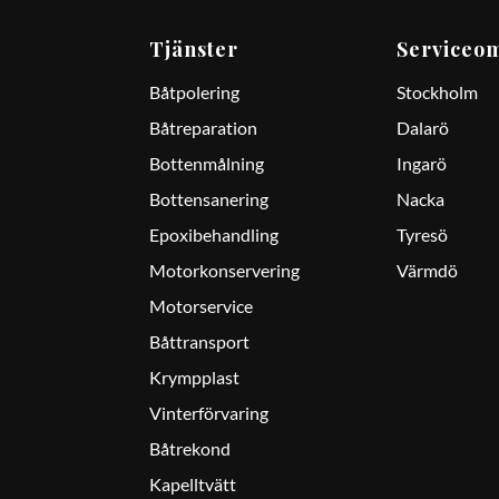
Tjänster
Serviceo
Båtpolering
Stockholm
Båtreparation
Dalarö
Bottenmålning
Ingarö
Bottensanering
Nacka
Epoxibehandling
Tyresö
Motorkonservering
Värmdö
Motorservice
Båttransport
Krympplast
Vinterförvaring
Båtrekond
Kapelltvätt