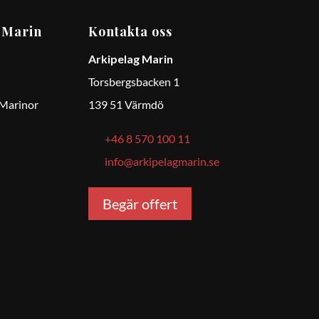
 Marin
Kontakta oss
Arkipelag Marin
Torsbergsbacken 1
 Marinor
139 51 Värmdö
+46 8 570 100 11
info@arkipelagmarin.se
Begär offert