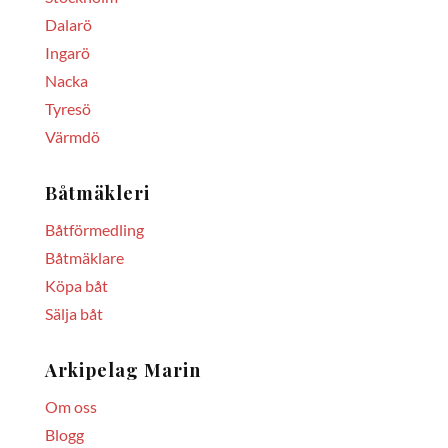
Dalarö
Ingarö
Nacka
Tyresö
Värmdö
Båtmäkleri
Båtförmedling
Båtmäklare
Köpa båt
Sälja båt
Arkipelag Marin
Om oss
Blogg