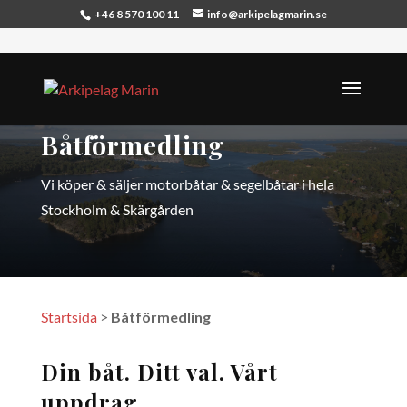
+46 8 570 100 11
info@arkipelagmarin.se
Båtförmedling
Vi köper & säljer motorbåtar & segelbåtar i hela
Stockholm & Skärgården
Startsida
>
Båtförmedling
Din båt. Ditt val. Vårt
uppdrag.